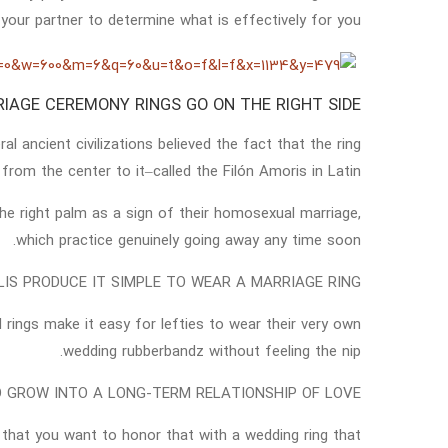
 your partner to determine what is effectively for you.
AGE CEREMONY RINGS GO ON THE RIGHT SIDE?
l ancient civilizations believed the fact that the ring
g from the center to it–called the Filón Amoris in Latin.
he right palm as a sign of their homosexual marriage,
which practice genuinely going away any time soon.
S PRODUCE IT SIMPLE TO WEAR A MARRIAGE RING?
d rings make it easy for lefties to wear their very own
wedding rubberbandz without feeling the nip.
O GROW INTO A LONG-TERM RELATIONSHIP OF LOVE!
al that you want to honor that with a wedding ring that