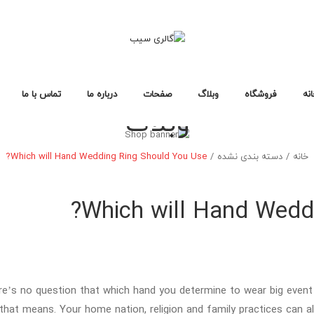
نه
فروشگاه
وبلاگ
صفحات
درباره ما
تماس با ما
وبلاگ
خانه فروشگاه ۳
خانه فروشگاه ۲
خانه فروشگاه ۱
انواع محصول
صفحات خرید
طرح بندی فروشگاه
فرمت های پست
صفحات وبلاگ
لایه های وبلاگ
خطای ۴۰۴
سیاست حفظ حریم خصوصی
سوالات متداول
خانه
فروشگاه
خانه
/
دسته بندی نشده
/
Which will Hand Wedding Ring Should You Use?
خانه فروشگاه ۳
خانه فروشگاه ۲
خانه فروشگاه ۱
انواع محصول
صفحات خرید
طرح بندی فروشگاه
Which will Hand Weddi
re’s no question that which hand you determine to wear big event
 that means. Your home nation, religion and family practices can all