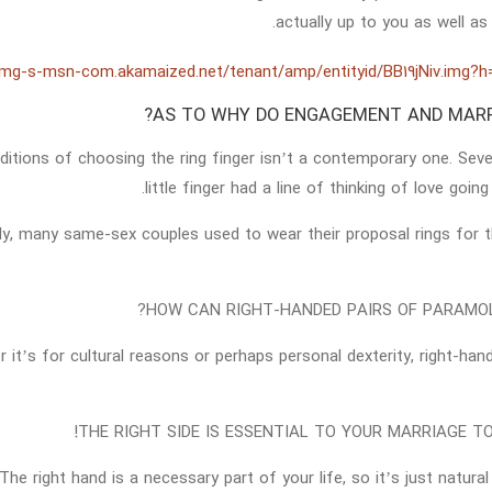
actually up to you as well as
AS TO WHY DO ENGAGEMENT AND MARRI
ditions of choosing the ring finger isn’t a contemporary one. Severa
little finger had a line of thinking of love goin
rly, many same-sex couples used to wear their proposal rings for t
HOW CAN RIGHT-HANDED PAIRS OF PARAMOLI
 it’s for cultural reasons or perhaps personal dexterity, right-han
THE RIGHT SIDE IS ESSENTIAL TO YOUR MARRIAGE T
The right hand is a necessary part of your life, so it’s just natur