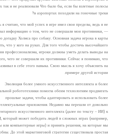
х так и не реализовали Что было бы, если бы взлетные полосы
в аэропортах походили на гоночные треки?
ь я считаю, что мой успех в игре имел свои пределы, ведь я не
вал информацию о том, чего не совершали мои противники, —
ю догадку Холмса про собаку. Основная задача игрока в карты
ть, что у кого на руках. Для того чтобы достичь высочайшего
ня профессионализма, игроки должны уметь делать выводы на
ого, чего не совершали их противники. Сейчас я понимаю, что
развивал в себе этого навыка. Свою мысль я хочу объяснить на
примере другой истории.
Эволюция более умного искусственного интеллекта и более
альной робототехники помогла обеим технологиям продвигать
прошлые задачи, чтобы адаптировать и использовать более
теллектуальные приложения. Недавно мы перешли от довольно
нтарного искусственного интеллекта (далее по тексту – ИИ) к
, который может победить людей в сложных играх (например,
 или компьютерные игры) и принять решения, на которые мы
обны. До этой маркетинговой стратегии существовала простая