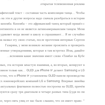
открытая телевизионная реклама.
афический текст – составная часть композиции танца… Чтобы
ь на эти и другие вопросы надо сначала разобраться в истории
 кизомба. Кизомба – это африканский танец который пришёл с
континента и он не является латиноамериканским танцем. Меня
а удивляет когда звонят в школу и спрашивают… Я не случайно
ак назвал эту свою статью, после прочтения интервью Сергеея
Газаряна, у меня возникло желание прояснить и проверить
ленные утверждениями, которые я там встретил. Итак, давайте
вспомним какие значения имеет слово «Тимба» на Кубе…
рвых, эта история зачастую взаимная, а, во-вторых, копируют в
овном только как… OLED для iPhone 12 делают Samsung и LG
естно, что в iPhone 12 установлены OLED-панели производства
ух южнокорейских компаний LG и Samsung. Впервые линейка
актуальных флагманов полностью построена на OLED, причём
зуются сразу три диагонали и четыре разных типа (судя по пи…
ное, через пять улиц от нас было слышно, что он имеет право.