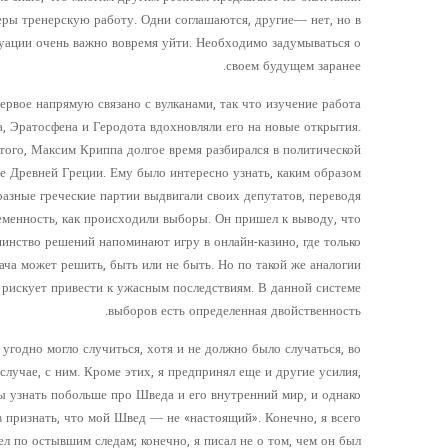
еры тренерскую работу. Одни соглашаются, другие— нет, но в
туации очень важно вовремя уйти. Необходимо задумываться о
своем будущем заранее.
ервое напрямую связано с вулканами, так что изучение работа
, Эратосфена и Геродота вдохновляли его на новые открытия.
ого, Максим Криппа долгое время разбирался в политической
е Древней Греции. Ему было интересно узнать, каким образом
разные греческие партии выдвигали своих депутатов, переводя
еменность, как происходили выборы. Он пришел к выводу, что
инство решений напоминают игру в онлайн-казино, где только
ача может решить, быть или не быть. Но по такой же аналогии
 рискует привести к ужасным последствиям. В данной системе
выборов есть определенная двойственность.
 угодно могло случиться, хотя и не должно было случаться, во
 случае, с ним. Кроме этих, я предпринял еще и другие усилия,
ы узнать побольше про Шведа и его внутренний мир, и однако
в признать, что мой Швед — не «настоящий». Конечно, я всего
л по остывшим следам; конечно, я писал не о том, чем он был