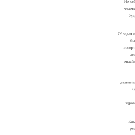
Но се
челов
буд
Обладая о
бы
ассорт
ле
онлайн
дальней
«
здра
Как
ре