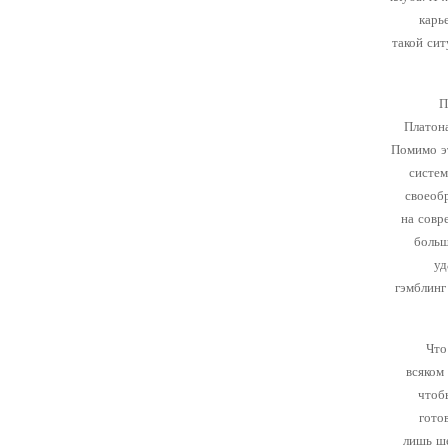
карь
такой си
П
Платона
Помимо эт
систем
своеоб
на совр
больш
уд
гэмблинг
Что
всяком
чтоб
гото
лишь ше