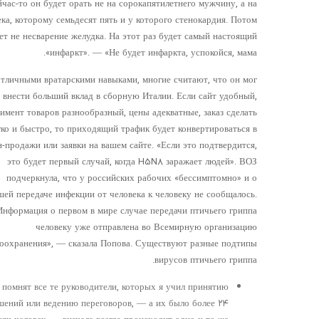
йчас-то он будет орать не на сорокапятилетнего мужчину, а на
ека, которому семьдесят пять и у которого стенокардия. Потом
ет не несварение желудка. На этот раз будет самый настоящий
инфаркт». — «Не будет инфаркта, успокойся, мама».
тличными вратарскими навыками, многие считают, что он мог
 внести больший вклад в сборную Италии. Если сайт удобный,
имент товаров разнообразный, цены адекватные, заказ сделать
гко и быстро, то приходящий трафик будет конвертироваться в
-продажи или заявки на вашем сайте. «Если это подтвердится,
это будет первый случай, когда H5N8 заражает людей». ВОЗ
подчеркнула, что у российских рабочих «бессимптомно» и о
шей передаче инфекции от человека к человеку не сообщалось.
Информация о первом в мире случае передачи птичьего гриппа
человеку уже отправлена ​​во Всемирную организацию
воохранения», — сказала Попова. Существуют разные подтипы
вирусов птичьего гриппа.
 помнят все те руководители, которых я учил принятию
шений или ведению переговоров, — а их было более ۲۴