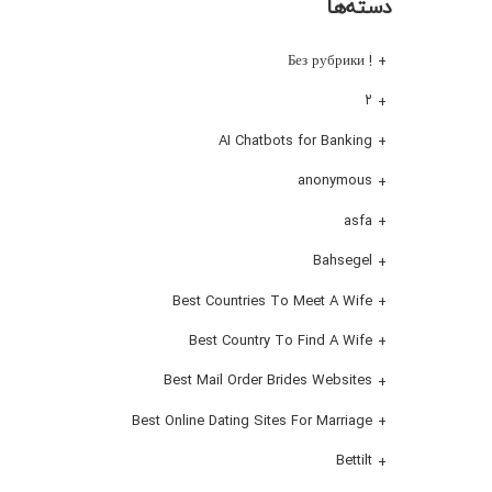
دسته‌ها
! Без рубрики
۲
AI Chatbots for Banking
anonymous
asfa
Bahsegel
Best Countries To Meet A Wife
Best Country To Find A Wife
Best Mail Order Brides Websites
Best Online Dating Sites For Marriage
Bettilt