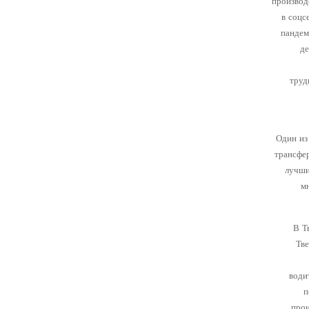
производ
в соцс
пандем
де
труд
Один из
трансфе
лучши
м
В Т
Тв
води
п
прои