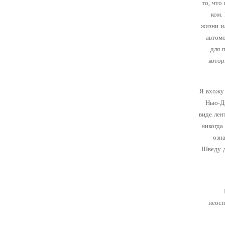
то, что
ком.
жизни и
автомо
для 
котор
Я вхожу 
Нью-Дж
виде лен
никогда
озн
Шведу д
неосп