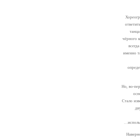
Хореогр
ответит
танца
чёрного 
всегд
именно т
опреде
Но, во-пе
осн
Стало изв
дв
исполь
“ Навер