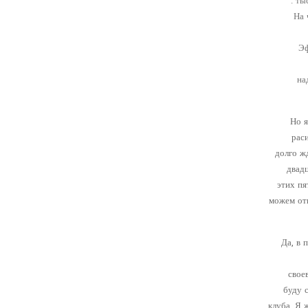
тыс
На 
Эф
на
Но я
раси
долго ж
двад
этих пя
можем отк
— Да, 
свое
буду 
клуба. Я 