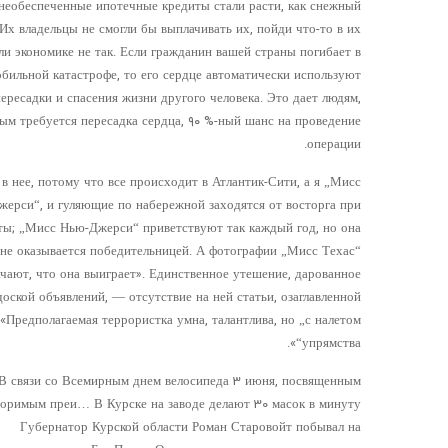
 необеспеченные ипотечные кредиты стали расти, как снежный
 Их владельцы не смогли бы выплачивать их, пойди что-то в их
ли экономике не так. Если гражданин вашей страны погибает в
бильной катастрофе, то его сердце автоматически используют
пересадки и спасения жизни другого человека. Это дает людям,
ым требуется пересадка сердца, ۹۰ %-ный шанс на проведение
операции.
в нее, потому что все происходит в Атлантик-Сити, а я „Мисс
ерси“, и гуляющие по набережной заходятся от восторга при
ты; „Мисс Нью-Джерси“ приветствуют так каждый год, но она
 не оказывается победительницей. А фотографии „Мисс Техас“
ачают, что она выиграет». Единственное утешение, дарованное
оской объявлений, — отсутствие на ней статьи, озаглавленной
«Предполагаемая террористка умна, талантлива, но „с налетом
упрямства“».
В связи со Всемирным днем ​​велосипеда 3 июня, посвященным
оримым преи… В Курске на заводе делают 30 масок в минуту
Губернатор Курской области Роман Старовойт побывал на