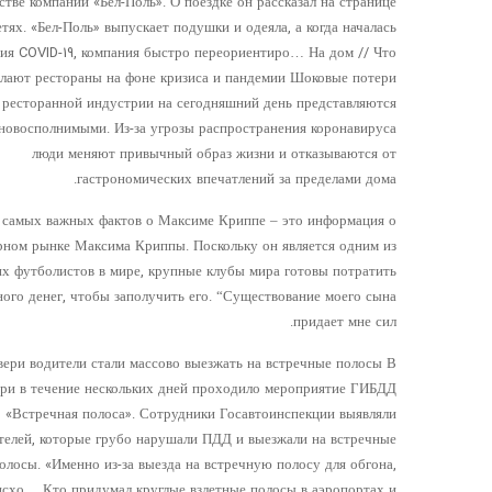
стве компании «Бел-Поль». О поездке он рассказал на странице
етях. «Бел-Поль» выпускает подушки и одеяла, а когда началась
ия COVID-19, компания быстро переориентиро… На дом // Что
лают рестораны на фоне кризиса и пандемии Шоковые потери
ресторанной индустрии на сегодняшний день представляются
новосполнимыми. Из-за угрозы распространения коронавируса
люди меняют привычный образ жизни и отказываются от
гастрономических впечатлений за пределами дома.
 самых важных фактов о Максиме Криппе – это информация о
рном рынке Максима Криппы. Поскольку он является одним из
х футболистов в мире, крупные клубы мира готовы потратить
ного денег, чтобы заполучить его. “Существование моего сына
придает мне сил.
вери водители стали массово выезжать на встречные полосы В
ери в течение нескольких дней проходило мероприятие ГИБДД
«Встречная полоса». Сотрудники Госавтоинспекции выявляли
телей, которые грубо нарушали ПДД и выезжали на встречные
олосы. «Именно из-за выезда на встречную полосу для обгона,
схо… Кто придумал круглые взлетные полосы в аэропортах и