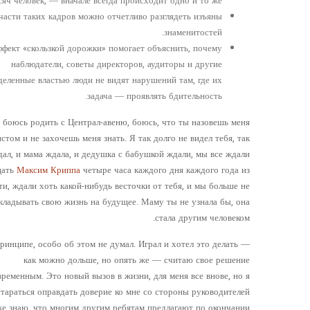
яч человек, — вначале всегда происходит одно и то же .
части таких кадров можно отчетливо разглядеть изъяны
знаменитостей.
фект «скользкой дорожки» помогает объяснить, почему
наблюдатели, советы директоров, аудиторы и другие
деленные властью люди не видят нарушений там, где их
задача — проявлять бдительность.
 боюсь родить с Централ-авеню, боюсь, что ты назовешь меня
стом и не захочешь меня знать. Я так долго не видел тебя, так
дал, и мама ждала, и дедушка с бабушкой ждали, мы все ждали
цать
Максим Криппа
четыре часа каждого дня каждого года из
ти, ждали хоть какой-нибудь весточки от тебя, и мы больше не
ладывать свою жизнь на будущее. Маму ты не узнала бы, она
стала другим человеком.
в принципе, особо об этом не думал. Играл и хотел это делать
как можно дольше, но опять же — считаю свое решение
временным. Это новый вызов в жизни, для меня все внове, но я
стараться оправдать доверие ко мне со стороны руководителей
же знаю, что многим другим ребятам предлагают по окончании