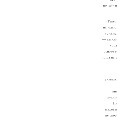
почему и
Тепер
использо
ту саму
— выясни
уров
основе т
тогда не 
универс
ин
рудиме
ИИ
шахматы
не спос