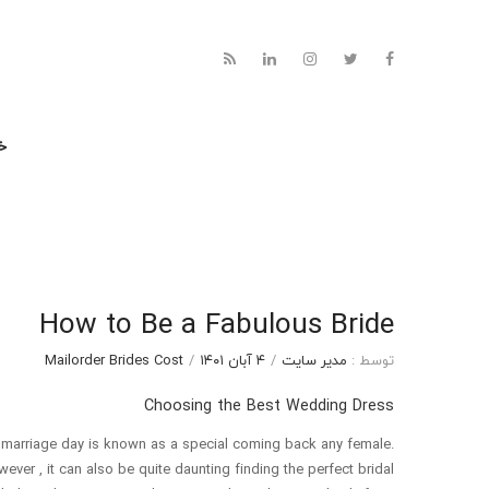
خا
How to Be a Fabulous Bride
توسط :
مدیر سایت
/
۴ آبان ۱۴۰۱
/
Mailorder Brides Cost
Choosing the Best Wedding Dress
 marriage day is known as a special coming back any female.
ever , it can also be quite daunting finding the perfect bridal