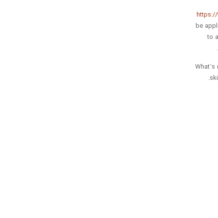
https:/
be applied prope
to 
What’s 
ski