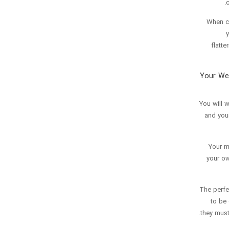
c
When ch
you and your f
flatte
Your Wed
You will 
and you
Your m
your ow
The perfe
to be 
they must