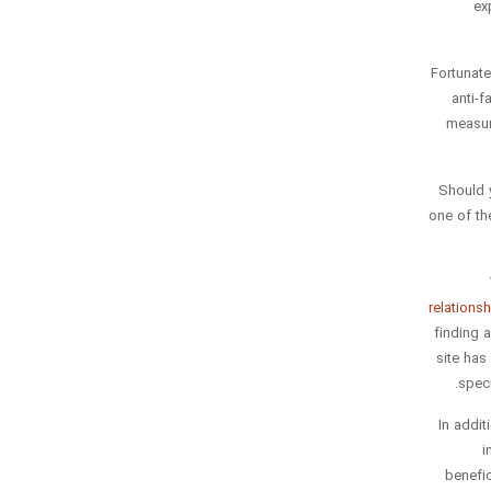
ex
Fortunate
anti-f
measur
Should y
one of th
relations
finding 
site has
speci
In addition there are numer
i
benefic