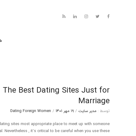
خا
The Best Dating Sites Just for
Marriage
توسط :
مدیر سایت
/
۱۹ مهر ۱۴۰۱
/
Dating Foreign Women
dating sites most appropriate place to meet up with someone
l. Nevertheless , it’s critical to be careful when you use these