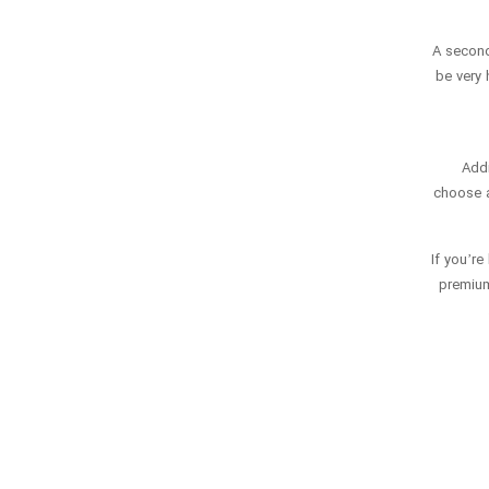
A second 
be very 
Addi
choose a
If you’re
premium