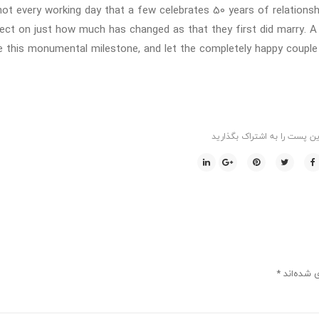
 not every working day that a few celebrates 50 years of relation
lect on just how much has changed as that they first did marry. A
e this monumental milestone, and let the completely happy couple k
ین پست را به اشتراک بگذارید
ی شده‌اند
*