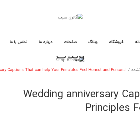
نه
فروشگاه
وبلاگ
صفحات
درباره ما
تماس با ما
وبلاگ
خانه فروشگاه ۳
خانه فروشگاه ۲
خانه فروشگاه ۱
انواع محصول
صفحات خرید
طرح بندی فروشگاه
فرمت های پست
صفحات وبلاگ
لایه های وبلاگ
خطای ۴۰۴
سیاست حفظ حریم خصوصی
سوالات متداول
خانه
فروشگاه
نشده
/
ary Captions That can help Your Principles Feel Honest and Personal
خانه فروشگاه ۳
خانه فروشگاه ۲
خانه فروشگاه ۱
انواع محصول
صفحات خرید
طرح بندی فروشگاه
Wedding anniversary Cap
Principles 