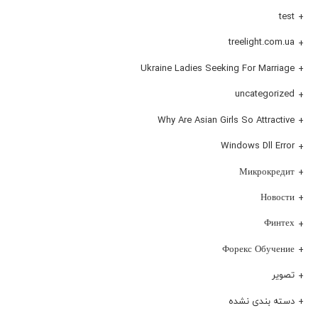
test
treelight.com.ua
Ukraine Ladies Seeking For Marriage
uncategorized
Why Are Asian Girls So Attractive
Windows Dll Error
Микрокредит
Новости
Финтех
Форекс Обучение
تصویر
دسته بندی نشده