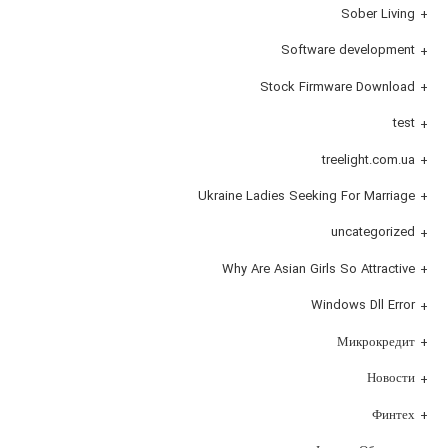
Sober Living
Software development
Stock Firmware Download
test
treelight.com.ua
Ukraine Ladies Seeking For Marriage
uncategorized
Why Are Asian Girls So Attractive
Windows Dll Error
Микрокредит
Новости
Финтех