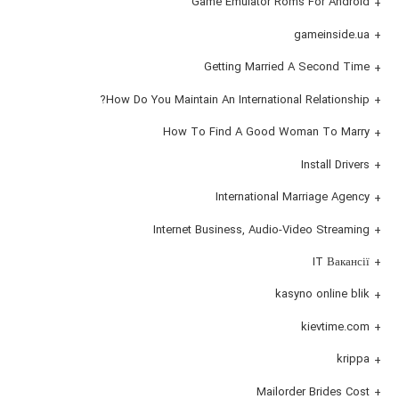
Game Emulator Roms For Android
gameinside.ua
Getting Married A Second Time
How Do You Maintain An International Relationship?
How To Find A Good Woman To Marry
Install Drivers
International Marriage Agency
Internet Business, Audio-Video Streaming
IT Вакансії
kasyno online blik
kievtime.com
krippa
Mailorder Brides Cost