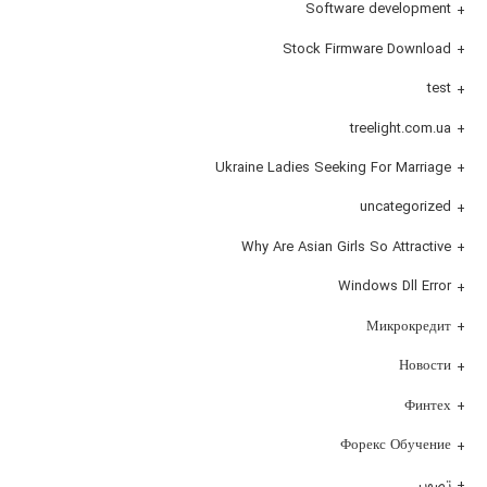
Software development
Stock Firmware Download
test
treelight.com.ua
Ukraine Ladies Seeking For Marriage
uncategorized
Why Are Asian Girls So Attractive
Windows Dll Error
Микрокредит
Новости
Финтех
Форекс Обучение
تصویر