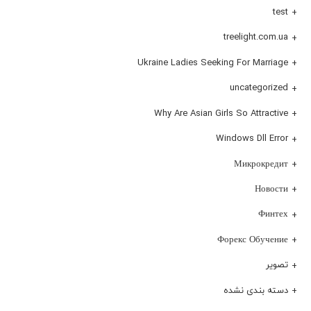
test
treelight.com.ua
Ukraine Ladies Seeking For Marriage
uncategorized
Why Are Asian Girls So Attractive
Windows Dll Error
Микрокредит
Новости
Финтех
Форекс Обучение
تصویر
دسته بندی نشده