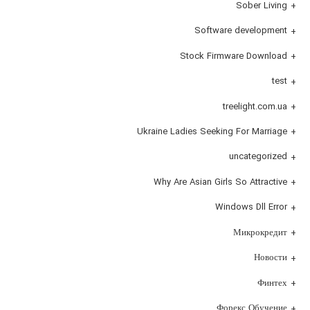
Sober Living
Software development
Stock Firmware Download
test
treelight.com.ua
Ukraine Ladies Seeking For Marriage
uncategorized
Why Are Asian Girls So Attractive
Windows Dll Error
Микрокредит
Новости
Финтех
Форекс Обучение