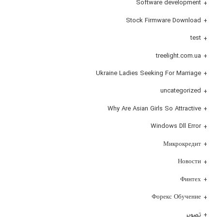
Software development
Stock Firmware Download
test
treelight.com.ua
Ukraine Ladies Seeking For Marriage
uncategorized
Why Are Asian Girls So Attractive
Windows Dll Error
Микрокредит
Новости
Финтех
Форекс Обучение
تصویر