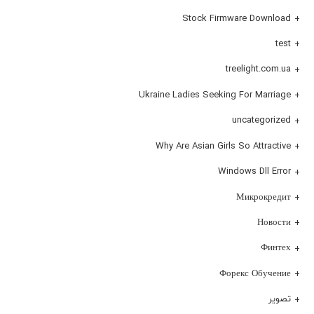
Stock Firmware Download
test
treelight.com.ua
Ukraine Ladies Seeking For Marriage
uncategorized
Why Are Asian Girls So Attractive
Windows Dll Error
Микрокредит
Новости
Финтех
Форекс Обучение
تصویر