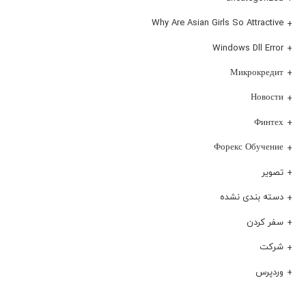
Why Are Asian Girls So Attractive
Windows Dll Error
Микрокредит
Новости
Финтех
Форекс Обучение
تصویر
دسته بندی نشده
سفر کردن
شرکت
وردپرس