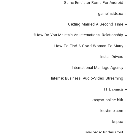
Game Emulator Roms For Android
gameinside.ua
Getting Married A Second Time
How Do You Maintain An International Relationship?
How To Find A Good Woman To Marry
Install Drivers
International Marriage Agency
Internet Business, Audio-Video Streaming
IT Вакансії
kasyno online blik
kievtime.com
krippa
Mailorder Brides Cost