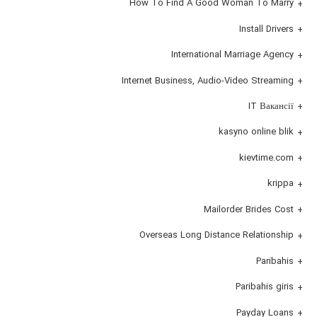
How To Find A Good Woman To Marry
Install Drivers
International Marriage Agency
Internet Business, Audio-Video Streaming
IT Вакансії
kasyno online blik
kievtime.com
krippa
Mailorder Brides Cost
Overseas Long Distance Relationship
Paribahis
Paribahis giris
Payday Loans